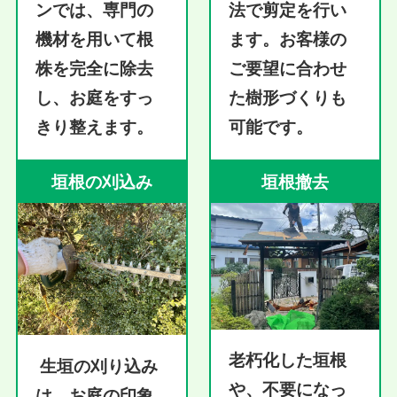
ンでは、専門の
法で剪定を行い
機材を用いて根
ます。お客様の
株を完全に除去
ご要望に合わせ
し、お庭をすっ
た樹形づくりも
きり整えます。
可能です。
垣根の刈込み
垣根撤去
老朽化した垣根
生垣の刈り込み
や、不要になっ
は、お庭の印象