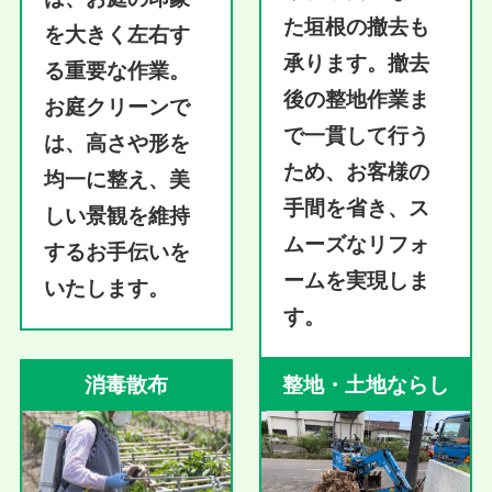
た垣根の撤去も
を大きく左右す
承ります。撤去
る重要な作業。
後の整地作業ま
お庭クリーンで
で一貫して行う
は、高さや形を
ため、お客様の
均一に整え、美
手間を省き、ス
しい景観を維持
ムーズなリフォ
するお手伝いを
ームを実現しま
いたします。
す。
消毒散布
整地・土地ならし