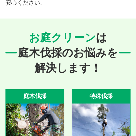
安心ください。
お庭クリーン
は
庭木伐採のお悩みを
解決します！
庭木伐採
特殊伐採