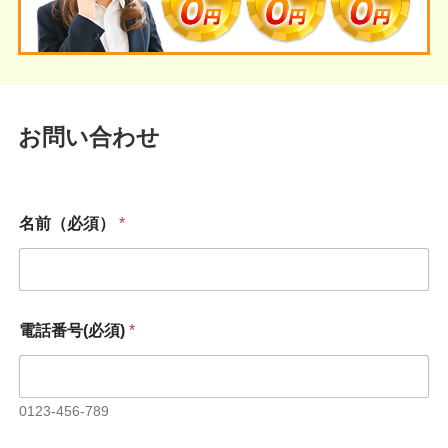
お問い合わせ
名前（必須）
*
*
電話番号(必須)
*
*
名
前
（
必
0123-456-789
須