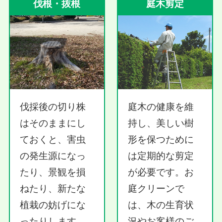
伐根・抜根
庭木剪定
伐採後の切り株
庭木の健康を維
はそのままにし
持し、美しい樹
ておくと、害虫
形を保つために
の発生源になっ
は定期的な剪定
たり、景観を損
が必要です。お
ねたり、新たな
庭クリーンで
植栽の妨げにな
は、木の生育状
ったりします。
況やお客様のご