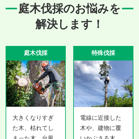
庭木伐採のお悩みを
解決します！
庭木伐採
特殊伐採
大きくなりすぎ
電線に近接した
た木、枯れてし
木や、建物に覆
まった木、台風
いかぶさる木、